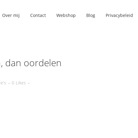
Over mij
Contact
Webshop
Blog
Privacybeleid
n, dan oordelen
ie's
0
Likes