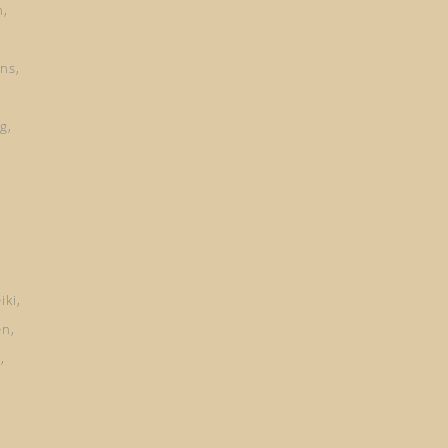
n
ns
ng
iki
en
d