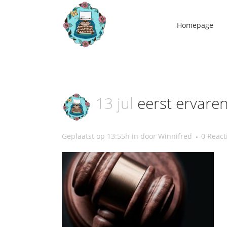
Homepage
13 jul
eerst ervare
Geplaatst op 13:55h
in
door
Winnifred
0 React