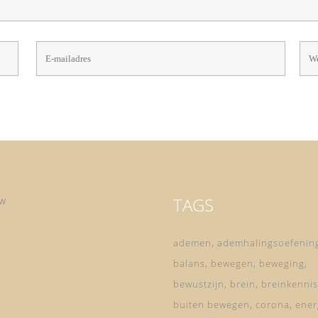
TAGS
ow
ademen
ademhalingsoefenin
balans
bewegen
beweging
bewustzijn
brein
breinkennis
buiten bewegen
corona
ener