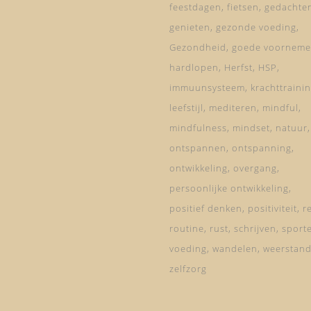
feestdagen
fietsen
gedachte
genieten
gezonde voeding
Gezondheid
goede voorneme
hardlopen
Herfst
HSP
immuunsysteem
krachttraini
leefstijl
mediteren
mindful
mindfulness
mindset
natuur
ontspannen
ontspanning
ontwikkeling
overgang
persoonlijke ontwikkeling
positief denken
positiviteit
re
routine
rust
schrijven
sport
voeding
wandelen
weerstan
zelfzorg