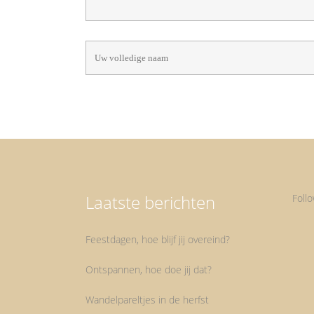
Laatste berichten
Foll
Feestdagen, hoe blijf jij overeind?
Ontspannen, hoe doe jij dat?
Wandelpareltjes in de herfst