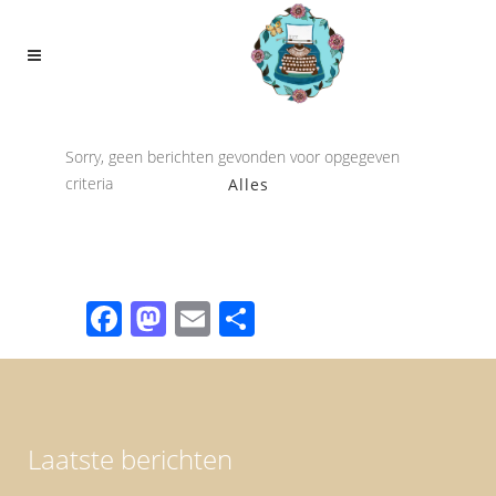
Sorry, geen berichten gevonden voor opgegeven
criteria
Alles
Facebook
Mastodon
Email
Share
Laatste berichten