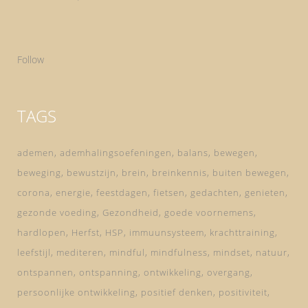
Follow
TAGS
ademen
ademhalingsoefeningen
balans
bewegen
beweging
bewustzijn
brein
breinkennis
buiten bewegen
corona
energie
feestdagen
fietsen
gedachten
genieten
gezonde voeding
Gezondheid
goede voornemens
hardlopen
Herfst
HSP
immuunsysteem
krachttraining
leefstijl
mediteren
mindful
mindfulness
mindset
natuur
ontspannen
ontspanning
ontwikkeling
overgang
persoonlijke ontwikkeling
positief denken
positiviteit