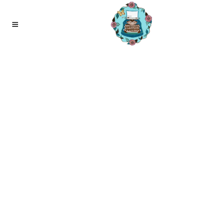
08
mei