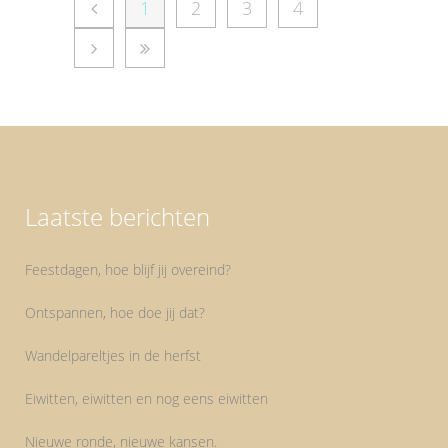
1
2
3
4
Laatste berichten
Feestdagen, hoe blijf jij overeind?
Ontspannen, hoe doe jij dat?
Wandelpareltjes in de herfst
Eiwitten, eiwitten en nog eens eiwitten
Nieuwe ronde, nieuwe kansen.