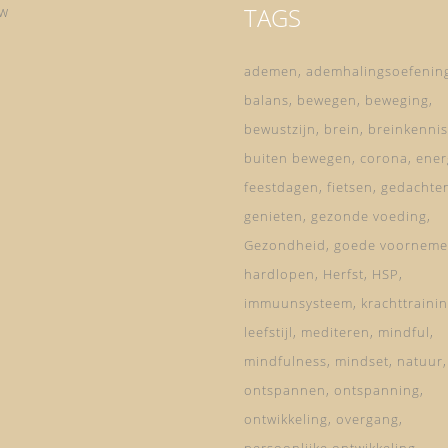
TAGS
ow
ademen
ademhalingsoefenin
balans
bewegen
beweging
bewustzijn
brein
breinkennis
buiten bewegen
corona
ener
feestdagen
fietsen
gedachte
genieten
gezonde voeding
Gezondheid
goede voorneme
hardlopen
Herfst
HSP
immuunsysteem
krachttraini
leefstijl
mediteren
mindful
mindfulness
mindset
natuur
ontspannen
ontspanning
ontwikkeling
overgang