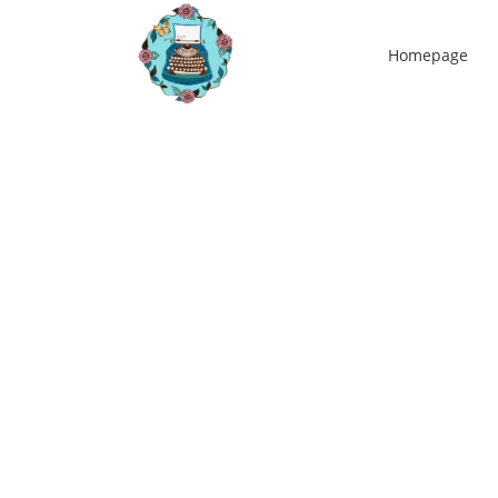
Homepage
16
okt