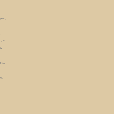
gen
gie
n
ns
ng