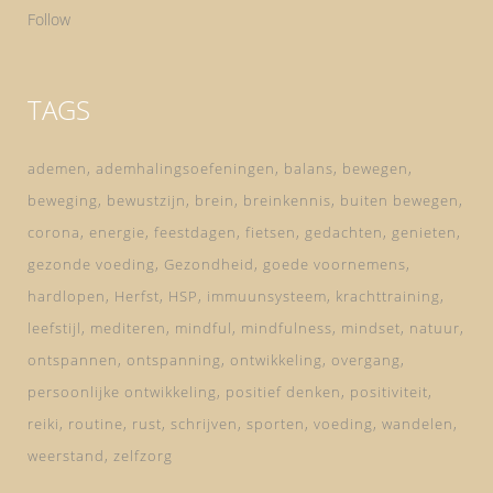
Follow
TAGS
ademen
ademhalingsoefeningen
balans
bewegen
beweging
bewustzijn
brein
breinkennis
buiten bewegen
corona
energie
feestdagen
fietsen
gedachten
genieten
gezonde voeding
Gezondheid
goede voornemens
hardlopen
Herfst
HSP
immuunsysteem
krachttraining
leefstijl
mediteren
mindful
mindfulness
mindset
natuur
ontspannen
ontspanning
ontwikkeling
overgang
persoonlijke ontwikkeling
positief denken
positiviteit
reiki
routine
rust
schrijven
sporten
voeding
wandelen
weerstand
zelfzorg