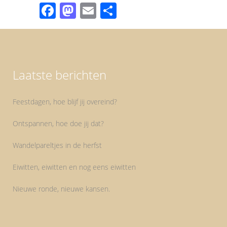
Facebook
Mastodon
Email
Share
Laatste berichten
Feestdagen, hoe blijf jij overeind?
Ontspannen, hoe doe jij dat?
Wandelpareltjes in de herfst
Eiwitten, eiwitten en nog eens eiwitten
Nieuwe ronde, nieuwe kansen.