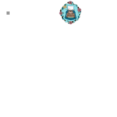
12
jun
Ademwerk, het wordt steeds
normaler