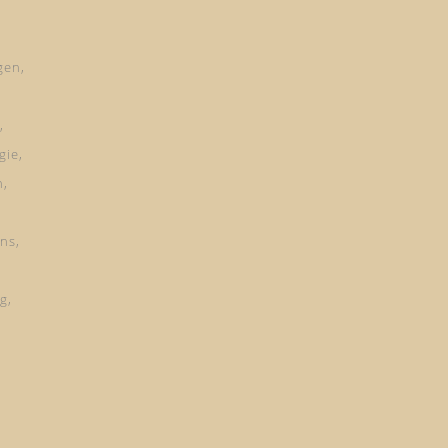
gen
gie
n
ns
ng