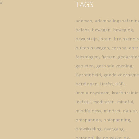
TAGS
ow
ademen
ademhalingsoefenin
balans
bewegen
beweging
bewustzijn
brein
breinkennis
buiten bewegen
corona
ener
feestdagen
fietsen
gedachte
genieten
gezonde voeding
Gezondheid
goede voorneme
hardlopen
Herfst
HSP
immuunsysteem
krachttraini
leefstijl
mediteren
mindful
mindfulness
mindset
natuur
ontspannen
ontspanning
ontwikkeling
overgang
persoonlijke ontwikkeling