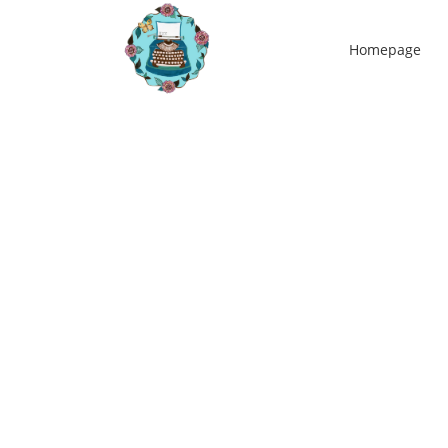
Homepage
31
jan