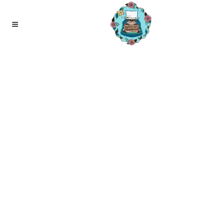
25
mei