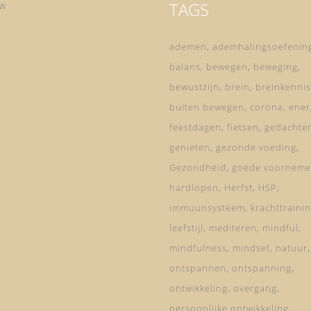
TAGS
ow
ademen
ademhalingsoefenin
balans
bewegen
beweging
bewustzijn
brein
breinkennis
buiten bewegen
corona
ener
feestdagen
fietsen
gedachte
genieten
gezonde voeding
Gezondheid
goede voorneme
hardlopen
Herfst
HSP
immuunsysteem
krachttraini
leefstijl
mediteren
mindful
mindfulness
mindset
natuur
ontspannen
ontspanning
ontwikkeling
overgang
persoonlijke ontwikkeling