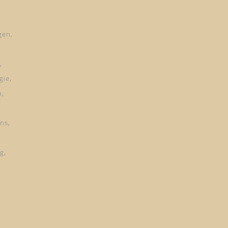
gen
gie
n
ns
ng