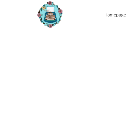
Homepage
14
mei