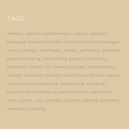
TAGS
ademen
ademhalingsoefeningen
balans
bewegen
beweging
bewustzijn
brein
breinkennis
buiten bewegen
corona
energie
feestdagen
fietsen
gedachten
genieten
gezonde voeding
Gezondheid
goede voornemens
hardlopen
Herfst
HSP
immuunsysteem
krachttraining
leefstijl
mediteren
mindful
mindfulness
mindset
natuur
ontspannen
ontspanning
ontwikkeling
overgang
persoonlijke ontwikkeling
positief denken
positiviteit
reiki
routine
rust
schrijven
sporten
voeding
wandelen
weerstand
zelfzorg