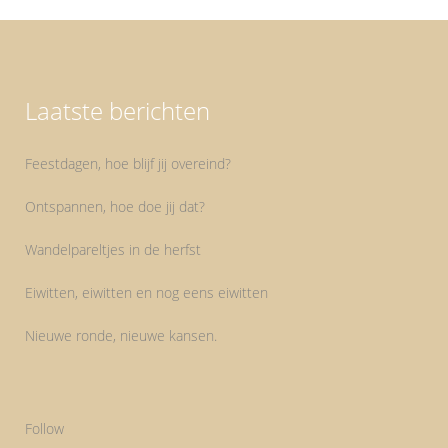
Laatste berichten
Feestdagen, hoe blijf jij overeind?
Ontspannen, hoe doe jij dat?
Wandelpareltjes in de herfst
Eiwitten, eiwitten en nog eens eiwitten
Nieuwe ronde, nieuwe kansen.
Follow