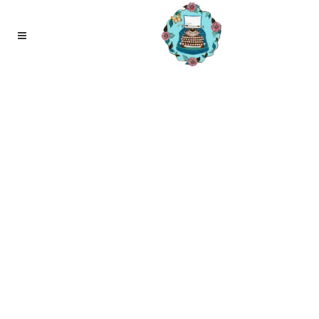
17
mei