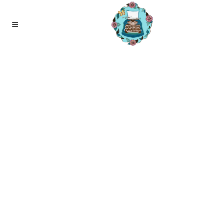
27
okt
Bleekselderij, gezond knagen of