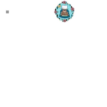
09
apr