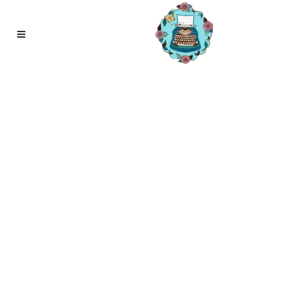
10
nov
Samen bewegen maakt het leuker!