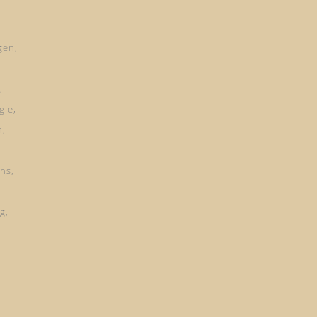
gen
gie
n
ns
ng