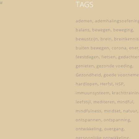
TAGS
ow
ademen
ademhalingsoefenin
balans
bewegen
beweging
bewustzijn
brein
breinkennis
buiten bewegen
corona
ener
feestdagen
fietsen
gedachte
genieten
gezonde voeding
Gezondheid
goede voorneme
hardlopen
Herfst
HSP
immuunsysteem
krachttraini
leefstijl
mediteren
mindful
mindfulness
mindset
natuur
ontspannen
ontspanning
ontwikkeling
overgang
persoonlijke ontwikkeling