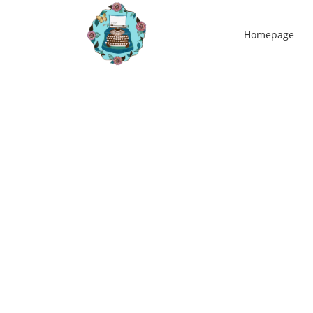
Homepage
26
jul