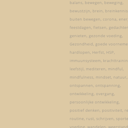
balans
bewegen
beweging
bewustzijn
brein
breinkennis
buiten bewegen
corona
ener
feestdagen
fietsen
gedachte
genieten
gezonde voeding
Gezondheid
goede voorneme
hardlopen
Herfst
HSP
immuunsysteem
krachttraini
leefstijl
mediteren
mindful
mindfulness
mindset
natuur
ontspannen
ontspanning
ontwikkeling
overgang
persoonlijke ontwikkeling
positief denken
positiviteit
re
routine
rust
schrijven
sport
voeding
wandelen
weerstan