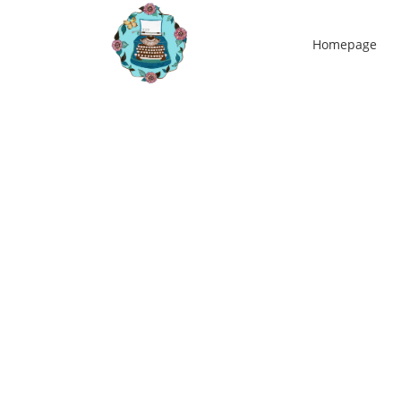
Homepage
07
jun
Body, mind & soul traject