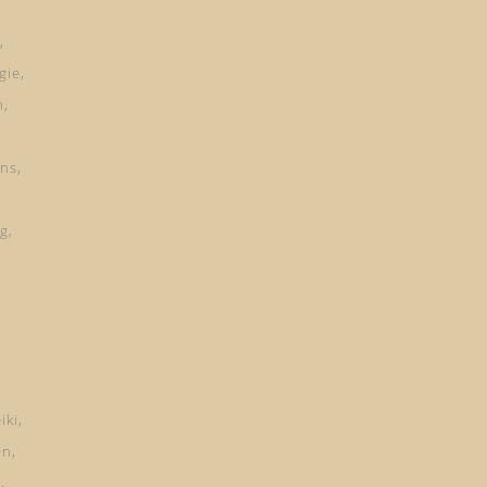
gie
n
ns
ng
iki
en
d