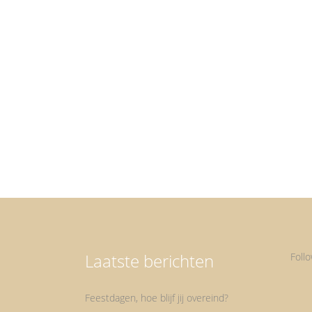
Body Je body oftewel je lijf is je tempel zeggen ze w
eens. Daarom is het zaak er goed voor te zorgen. E
gezond lichaam draagt bij aan een gezonde geest. E
gezond lichaam is voor iedereen wel een subjectie
gegeven. De één vindt het nodig een killer...
Laatste berichten
Foll
Feestdagen, hoe blijf jij overeind?