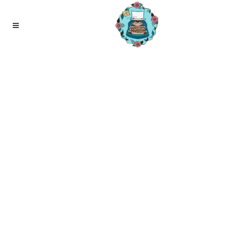
08
aug
Fout gemaakt?. Zie het als een les