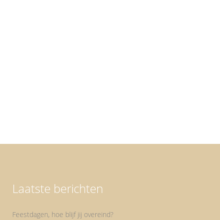
Fout gemaakt? Fout gemaakt? Helemaal niet
erg, dat is iets wat moeite gekost heeft om
mezelf aan te leren. Je wordt groot met de
gedachte, dat als je iets niet goed doet, het
dus fout is. En fout is nooit goed, dus geeft het
je een slecht gevoel...
Laatste berichten
Feestdagen, hoe blijf jij overeind?