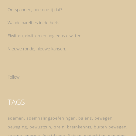
Ontspannen, hoe doe jij dat?
Wandelpareltjes in de herfst
Eiwitten, eiwitten en nog eens eiwitten
Nieuwe ronde, nieuwe kansen.
Follow
TAGS
ademen
ademhalingsoefeningen
balans
bewegen
beweging
bewustzijn
brein
breinkennis
buiten bewegen
corona
energie
feestdagen
fietsen
gedachten
genieten