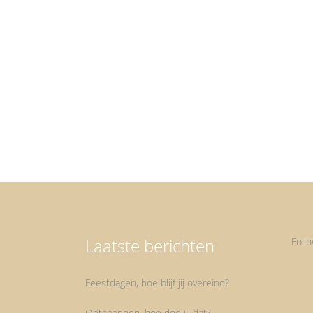
Natuur De natuur is mijn happy place. Minimaal éé
keer per dag vind je mij buiten. Ten eerste omdat i
een hond heb die af en toe echt even nodig naar
buiten moet. Maar ten tweede omdat ik het zelf z
hard nodig heb. De natuur brengt rust en...
Laatste berichten
Foll
Feestdagen, hoe blijf jij overeind?
Ontspannen, hoe doe jij dat?