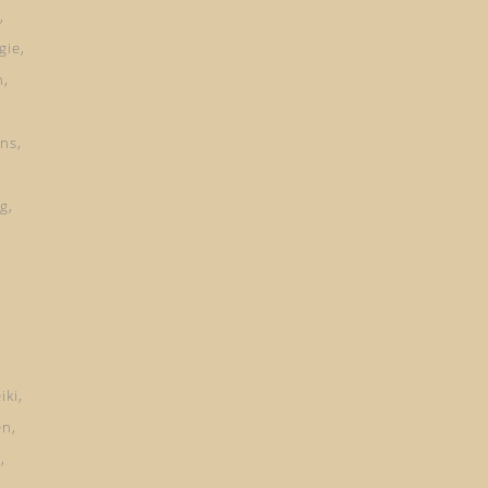
gie
n
ns
ng
iki
en
d