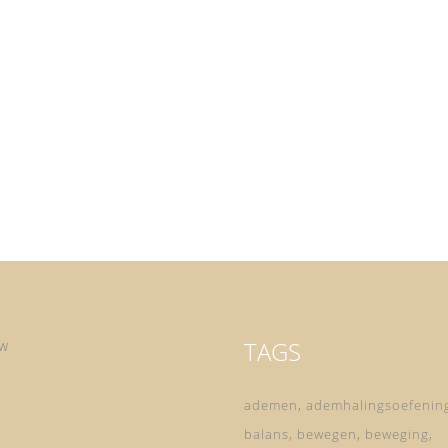
n
k
o
TAGS
ow
ademen
ademhalingsoefenin
balans
bewegen
beweging