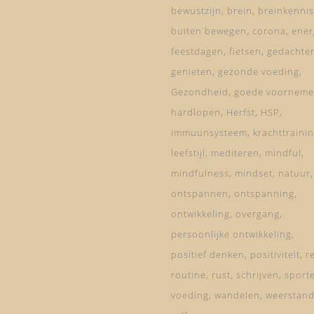
bewustzijn
brein
breinkennis
buiten bewegen
corona
ener
feestdagen
fietsen
gedachte
genieten
gezonde voeding
Gezondheid
goede voorneme
hardlopen
Herfst
HSP
immuunsysteem
krachttraini
leefstijl
mediteren
mindful
mindfulness
mindset
natuur
ontspannen
ontspanning
ontwikkeling
overgang
persoonlijke ontwikkeling
positief denken
positiviteit
re
routine
rust
schrijven
sport
voeding
wandelen
weerstan