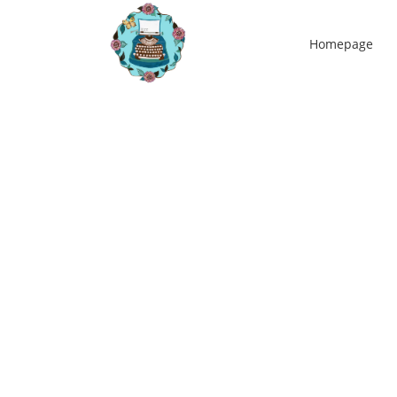
Homepage
23
mei
De natuur, goed voor hoofd en ziel