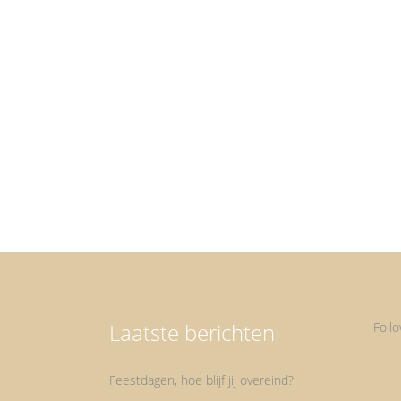
Inspanning Inspanning, vrijwel iedereen staat
tegenwoordig bijna altijd áán en spant zich dus
continu in. Dat kan zijn met sporten, met werken,
privé, mantelzorg en nog veel meer. Om alle ballen 
de lucht te kunnen houden vergt vaak inspanning.
Belangrijk is dan ook de broodnodige ontspanning
Zonder ontspanning wordt...
Laatste berichten
Foll
Feestdagen, hoe blijf jij overeind?