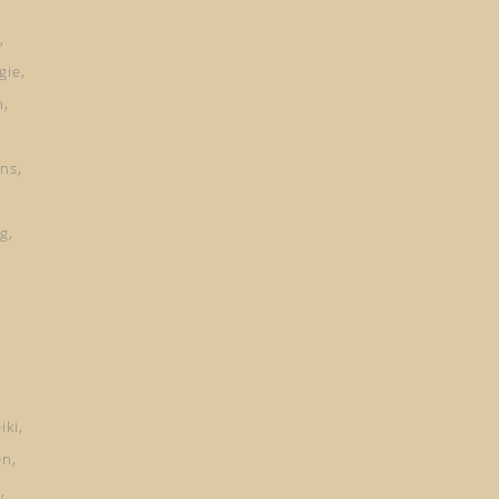
gie
n
ns
ng
iki
en
d