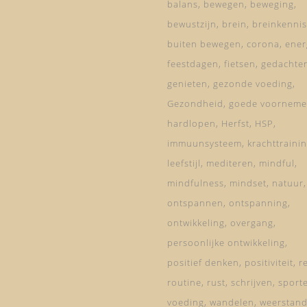
balans
bewegen
beweging
bewustzijn
brein
breinkennis
buiten bewegen
corona
ener
feestdagen
fietsen
gedachte
genieten
gezonde voeding
Gezondheid
goede voorneme
hardlopen
Herfst
HSP
immuunsysteem
krachttraini
leefstijl
mediteren
mindful
mindfulness
mindset
natuur
ontspannen
ontspanning
ontwikkeling
overgang
persoonlijke ontwikkeling
positief denken
positiviteit
re
routine
rust
schrijven
sport
voeding
wandelen
weerstan