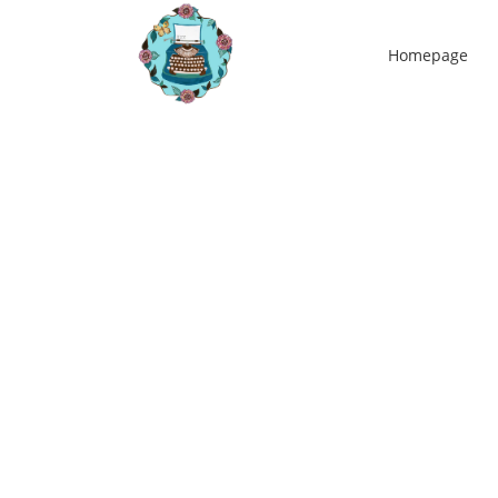
Homepage
14
nov
Na inspanning is ontspanning nodig