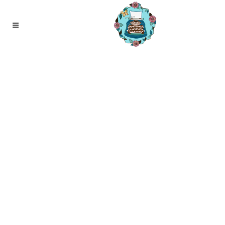
14
mrt