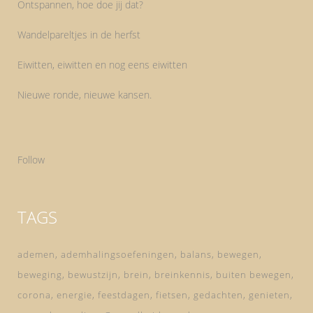
Ontspannen, hoe doe jij dat?
Wandelpareltjes in de herfst
Eiwitten, eiwitten en nog eens eiwitten
Nieuwe ronde, nieuwe kansen.
Follow
TAGS
ademen
ademhalingsoefeningen
balans
bewegen
beweging
bewustzijn
brein
breinkennis
buiten bewegen
corona
energie
feestdagen
fietsen
gedachten
genieten