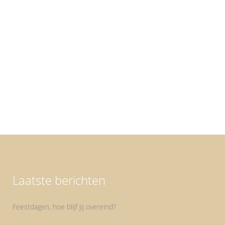
Sarah, waarom is 50 eigenlijk Sarah? Sarah,
binnenkort is het zover en word ik Sarah. De
opmerkingen over grijze knotten en poppen
voor mijn deur nemen dan ook gestaag toe.
Terwijl ik er persoonlijk helemaal niet zo bij stil
sta, leeftijd is gewoon leeftijd. Je kunt er niets...
Laatste berichten
Feestdagen, hoe blijf jij overeind?