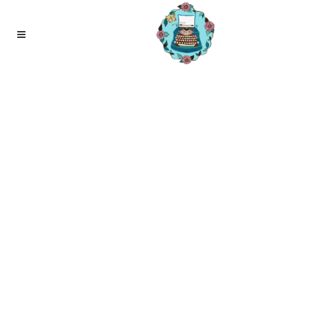
12
apr
Overprikkeling door eten, vaker dan