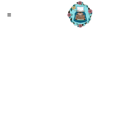
05
jan