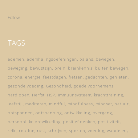
Follow
TAGS
ademen
ademhalingsoefeningen
balans
bewegen
beweging
bewustzijn
brein
breinkennis
buiten bewegen
corona
energie
feestdagen
fietsen
gedachten
genieten
gezonde voeding
Gezondheid
goede voornemens
hardlopen
Herfst
HSP
immuunsysteem
krachttraining
leefstijl
mediteren
mindful
mindfulness
mindset
natuur
ontspannen
ontspanning
ontwikkeling
overgang
persoonlijke ontwikkeling
positief denken
positiviteit
reiki
routine
rust
schrijven
sporten
voeding
wandelen