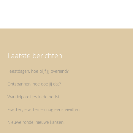
Laatste berichten
Feestdagen, hoe blijf jij overeind?
Ontspannen, hoe doe jij dat?
Wandelpareltjes in de herfst
Eiwitten, eiwitten en nog eens eiwitten
Nieuwe ronde, nieuwe kansen.