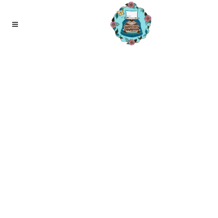
06
jan
Leefstijl boek van Dokter Tamara