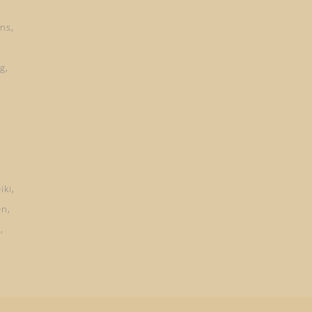
ns
ng
iki
en
d