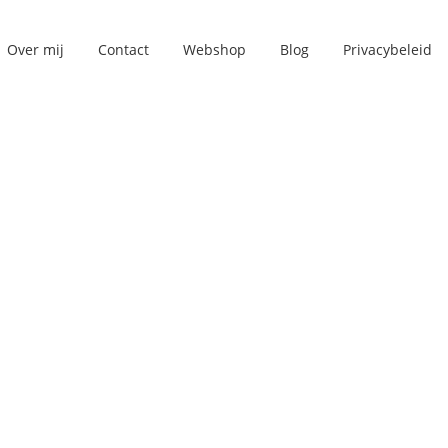
Over mij
Contact
Webshop
Blog
Privacybeleid
op
lk
n