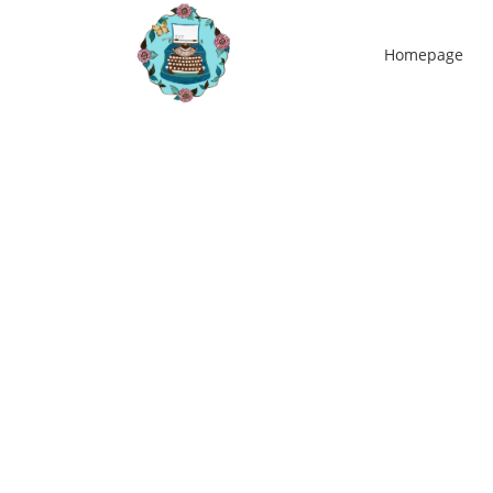
Homepage
05
nov
Wandelpareltjes in de herfst
Wandelpareltjes in de herfst Heel eerlijk,
wandelpareltjes zijn overal zodra de herfstkleuren 
hun mooist zijn. Dat ten eerste, want elke wijk of e
park kan dan zo ontzettend mooie kleuren bevatte