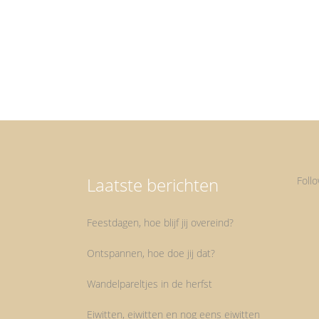
dat het meteen een genot is om er doorheen te
wandelen. Wat ik bedoel met wandelpareltjes...
Laatste berichten
Foll
Feestdagen, hoe blijf jij overeind?
Ontspannen, hoe doe jij dat?
Wandelpareltjes in de herfst
Eiwitten, eiwitten en nog eens eiwitten