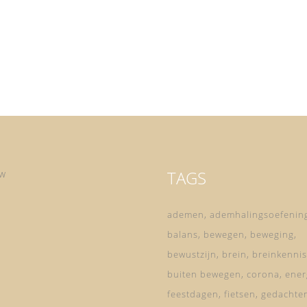
TAGS
ow
ademen
ademhalingsoefenin
balans
bewegen
beweging
bewustzijn
brein
breinkennis
buiten bewegen
corona
ener
feestdagen
fietsen
gedachte