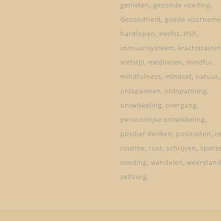
genieten
gezonde voeding
Gezondheid
goede voorneme
hardlopen
Herfst
HSP
immuunsysteem
krachttraini
leefstijl
mediteren
mindful
mindfulness
mindset
natuur
ontspannen
ontspanning
ontwikkeling
overgang
persoonlijke ontwikkeling
positief denken
positiviteit
re
routine
rust
schrijven
sport
voeding
wandelen
weerstan
zelfzorg