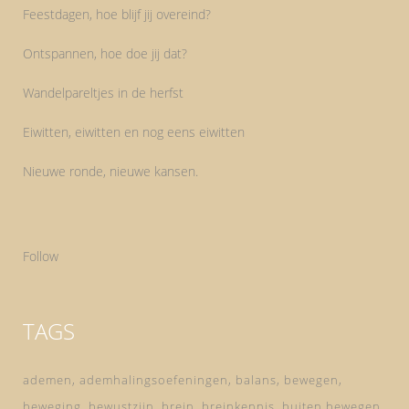
Feestdagen, hoe blijf jij overeind?
Ontspannen, hoe doe jij dat?
Wandelpareltjes in de herfst
Eiwitten, eiwitten en nog eens eiwitten
Nieuwe ronde, nieuwe kansen.
Follow
TAGS
ademen
ademhalingsoefeningen
balans
bewegen
beweging
bewustzijn
brein
breinkennis
buiten bewegen