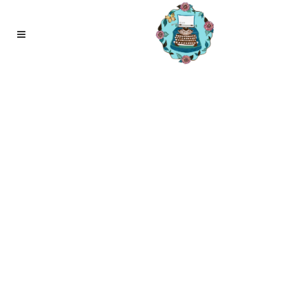
21
nov
Winterperiode, maak het leuk en
gezellig voor je zelf