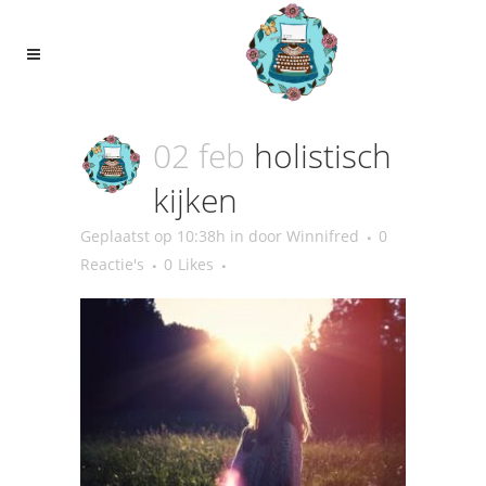
02 feb
holistisch
kijken
Geplaatst op 10:38h
in
door
Winnifred
0
Reactie's
0
Likes