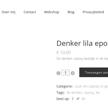
Over mij
Contact
Webshop
Blog
Privacybeleid
Denker lila ep
€
10,00
De denker, epoxy beeldje in de kleu
Toevoegen aa
Categorie:
Leuk om cadeau te g
Tags:
de denker
,
epoxy
,
lila
Deel op: