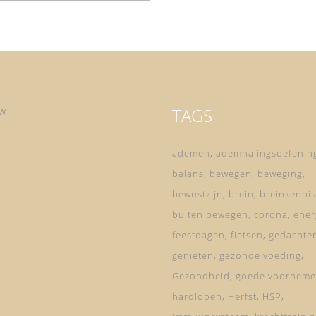
TAGS
ow
ademen
ademhalingsoefenin
balans
bewegen
beweging
bewustzijn
brein
breinkennis
buiten bewegen
corona
ener
feestdagen
fietsen
gedachte
genieten
gezonde voeding
Gezondheid
goede voorneme
hardlopen
Herfst
HSP