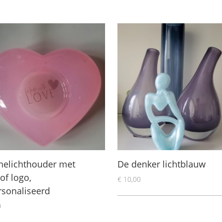
nelichthouder met
De denker lichtblauw
 of logo,
€
10,00
rsonaliseerd
0