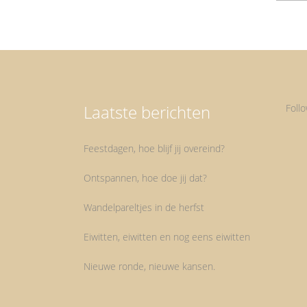
Laatste berichten
Foll
Feestdagen, hoe blijf jij overeind?
Ontspannen, hoe doe jij dat?
Wandelpareltjes in de herfst
Eiwitten, eiwitten en nog eens eiwitten
Nieuwe ronde, nieuwe kansen.