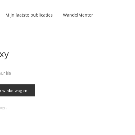
Mijn laatste publicaties
WandelMentor
oxy
r lila
n winkelwagen
even