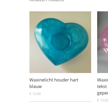
Waxinelicht houder hart
Waxi
blauw
tekst
gepe
€
15,00
€
15,0