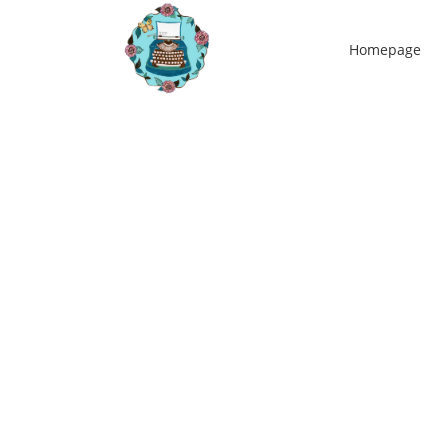
Homepage
21
jan