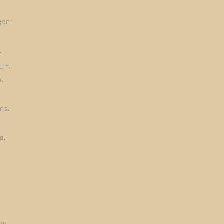
gen
gie
n
ns
ng