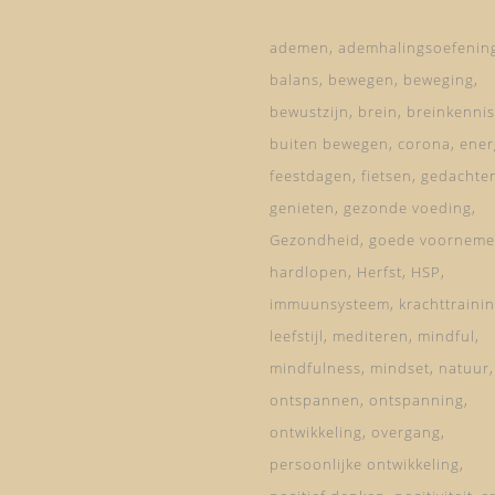
ademen
ademhalingsoefenin
balans
bewegen
beweging
bewustzijn
brein
breinkennis
buiten bewegen
corona
ener
feestdagen
fietsen
gedachte
genieten
gezonde voeding
Gezondheid
goede voorneme
hardlopen
Herfst
HSP
immuunsysteem
krachttraini
leefstijl
mediteren
mindful
mindfulness
mindset
natuur
ontspannen
ontspanning
ontwikkeling
overgang
persoonlijke ontwikkeling