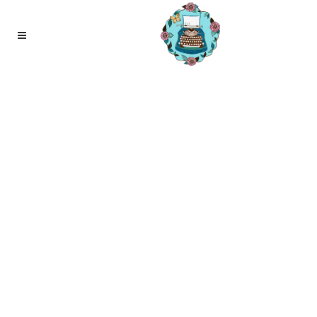
27
jan