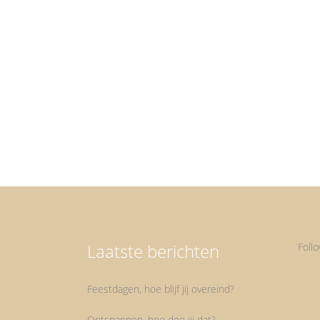
De natuur De natuur is mijn natuurlijke habitat. D
natuur breng mij ruimte, rust en inspiratie. Dat kan 
allerlei manieren. Door er door heen te wandelen,
maar ook door er foto's van te zien of beelden op T
Op de één of andere manier zijn beelden uit...
Laatste berichten
Foll
Feestdagen, hoe blijf jij overeind?
Ontspannen, hoe doe jij dat?