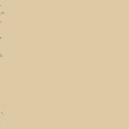
gie
n
ns
ng
iki
en
d