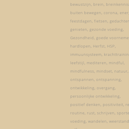
bewustzijn
brein
breinkennis
buiten bewegen
corona
ener
feestdagen
fietsen
gedachte
genieten
gezonde voeding
Gezondheid
goede voorneme
hardlopen
Herfst
HSP
immuunsysteem
krachttraini
leefstijl
mediteren
mindful
mindfulness
mindset
natuur
ontspannen
ontspanning
ontwikkeling
overgang
persoonlijke ontwikkeling
positief denken
positiviteit
re
routine
rust
schrijven
sport
voeding
wandelen
weerstan