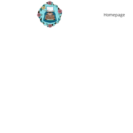
Homepage
16
feb
De natuur, mijn natuurlijke habitat. Wa
brengt het jou?