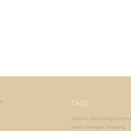
e
op
V.
TAGS
ow
ademen
ademhalingsoefenin
balans
bewegen
beweging