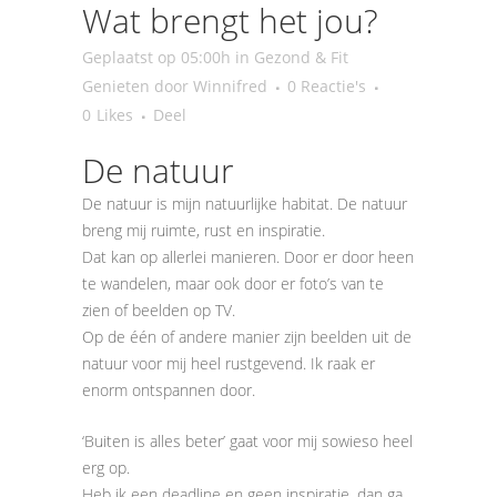
Wat brengt het jou?
Geplaatst op 05:00h
in
Gezond & Fit
Genieten
door
Winnifred
0 Reactie's
0
Likes
Deel
De natuur
De natuur is mijn natuurlijke habitat. De natuur
breng mij ruimte, rust en inspiratie.
Dat kan op allerlei manieren. Door er door heen
te wandelen, maar ook door er foto’s van te
zien of beelden op TV.
Op de één of andere manier zijn beelden uit de
natuur voor mij heel rustgevend. Ik raak er
enorm ontspannen door.
‘Buiten is alles beter’ gaat voor mij sowieso heel
erg op.
Heb ik een deadline en geen inspiratie, dan ga