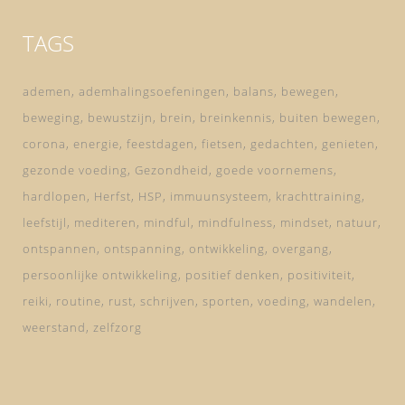
TAGS
ademen
ademhalingsoefeningen
balans
bewegen
beweging
bewustzijn
brein
breinkennis
buiten bewegen
corona
energie
feestdagen
fietsen
gedachten
genieten
gezonde voeding
Gezondheid
goede voornemens
hardlopen
Herfst
HSP
immuunsysteem
krachttraining
leefstijl
mediteren
mindful
mindfulness
mindset
natuur
ontspannen
ontspanning
ontwikkeling
overgang
persoonlijke ontwikkeling
positief denken
positiviteit
reiki
routine
rust
schrijven
sporten
voeding
wandelen
weerstand
zelfzorg