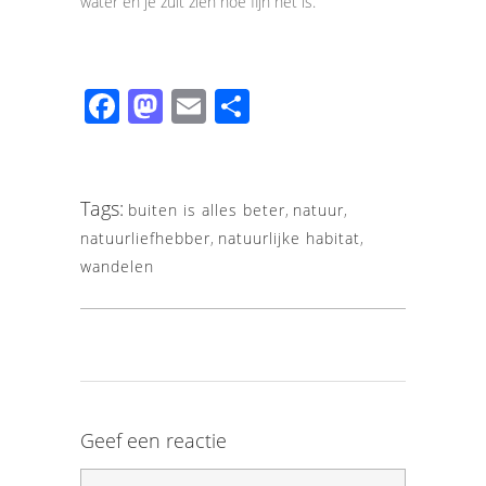
water en je zult zien hoe fijn het is.
Facebook
Mastodon
Email
Share
Tags:
buiten is alles beter
,
natuur
,
natuurliefhebber
,
natuurlijke habitat
,
wandelen
Geef een reactie