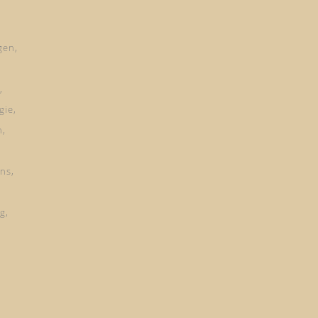
gen
gie
n
ns
ng