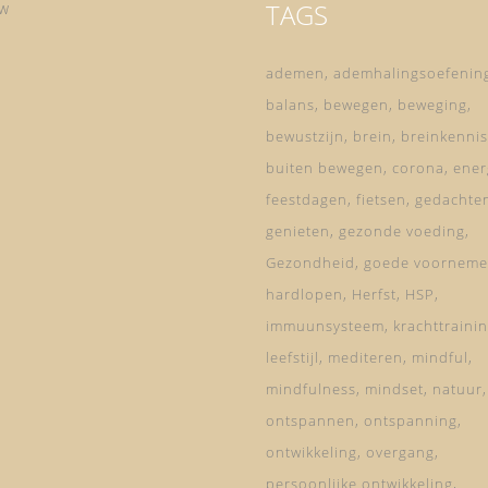
TAGS
ow
ademen
ademhalingsoefenin
balans
bewegen
beweging
bewustzijn
brein
breinkennis
buiten bewegen
corona
ener
feestdagen
fietsen
gedachte
genieten
gezonde voeding
Gezondheid
goede voorneme
hardlopen
Herfst
HSP
immuunsysteem
krachttraini
leefstijl
mediteren
mindful
mindfulness
mindset
natuur
ontspannen
ontspanning
ontwikkeling
overgang
persoonlijke ontwikkeling