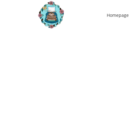
Homepage
20
feb