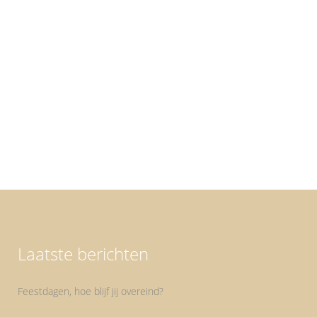
Nee Nee is ook een antwoord en soms juist
een ja tegen jezelf. Maar het blijkt in de praktijk
heel moeilijk te zijn om iets niet te doen als
iemand het je vraagt.Waarom is dat? Waarom
willen we de mens altijd maar pleasen? Zelf
maak ik me daar...
Laatste berichten
Feestdagen, hoe blijf jij overeind?