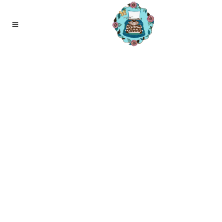
21
apr
Nee is ook een antwoord