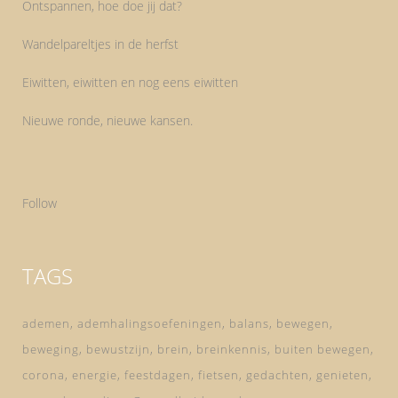
Ontspannen, hoe doe jij dat?
Wandelpareltjes in de herfst
Eiwitten, eiwitten en nog eens eiwitten
Nieuwe ronde, nieuwe kansen.
Follow
TAGS
ademen
ademhalingsoefeningen
balans
bewegen
beweging
bewustzijn
brein
breinkennis
buiten bewegen
corona
energie
feestdagen
fietsen
gedachten
genieten