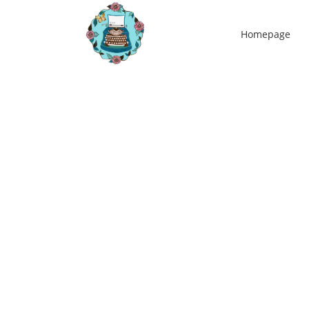
Homepage
24
aug
Selfcare gaat niet zonder zelfliefde