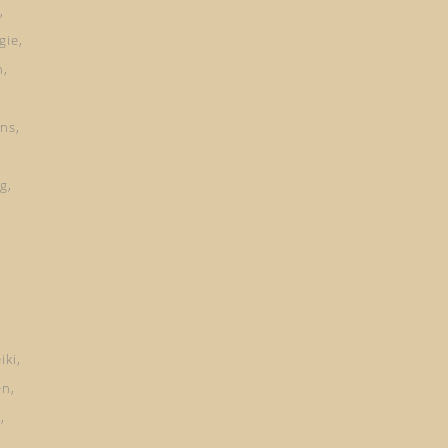
gie
n
ns
ng
iki
en
d