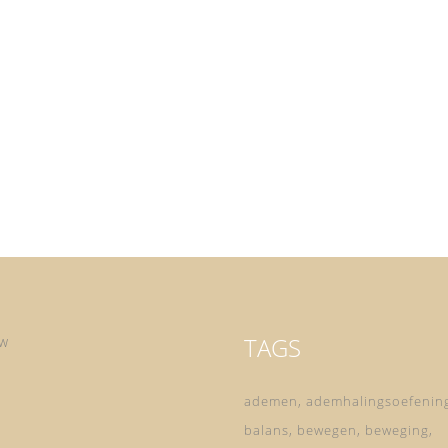
en
ok
f
ou
TAGS
ow
ademen
ademhalingsoefenin
balans
bewegen
beweging