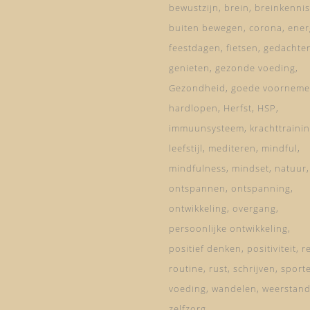
bewustzijn
brein
breinkennis
buiten bewegen
corona
ener
feestdagen
fietsen
gedachte
genieten
gezonde voeding
Gezondheid
goede voorneme
hardlopen
Herfst
HSP
immuunsysteem
krachttraini
leefstijl
mediteren
mindful
mindfulness
mindset
natuur
ontspannen
ontspanning
ontwikkeling
overgang
persoonlijke ontwikkeling
positief denken
positiviteit
re
routine
rust
schrijven
sport
voeding
wandelen
weerstan
zelfzorg