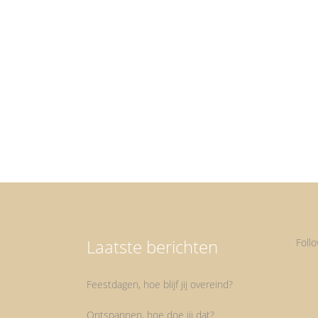
Selfcare Selfcare is een moment voor jezelf met
dingen die jij voor jezelf belangrijk vindt. Veel mens
noemen uiterlijke verzorging selfcare. Dat kan het o
zeker zijn, maar dan alleen als je het echt voor jezel
doet en niet omdat je denkt dat de buitenwereld j
dan...
Laatste berichten
Foll
Feestdagen, hoe blijf jij overeind?
Ontspannen, hoe doe jij dat?