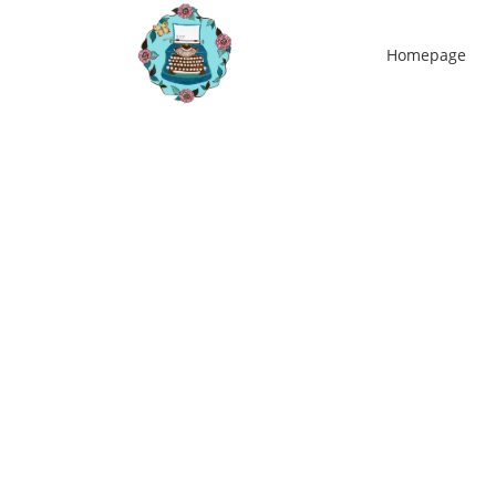
Homepage
27
jul