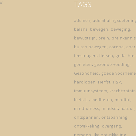
TAGS
ow
ademen
ademhalingsoefenin
balans
bewegen
beweging
bewustzijn
brein
breinkennis
buiten bewegen
corona
ener
feestdagen
fietsen
gedachte
genieten
gezonde voeding
Gezondheid
goede voorneme
hardlopen
Herfst
HSP
immuunsysteem
krachttraini
leefstijl
mediteren
mindful
mindfulness
mindset
natuur
ontspannen
ontspanning
ontwikkeling
overgang
persoonlijke ontwikkeling