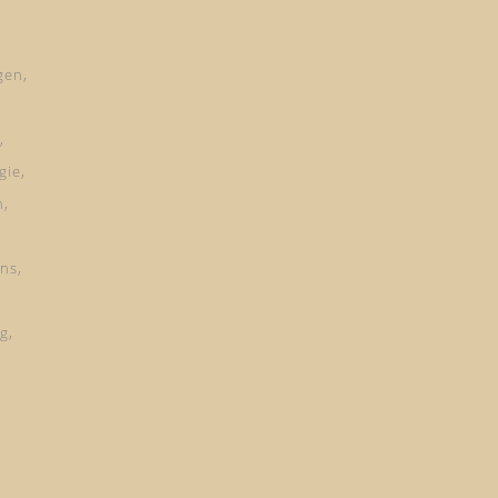
gen
gie
n
ns
ng