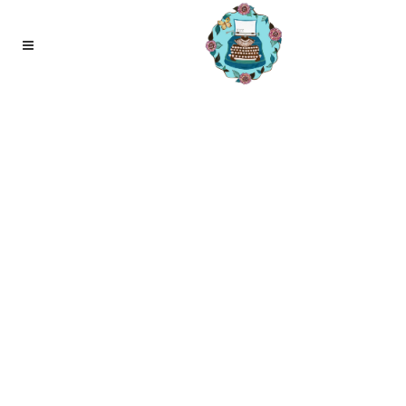
30
aug