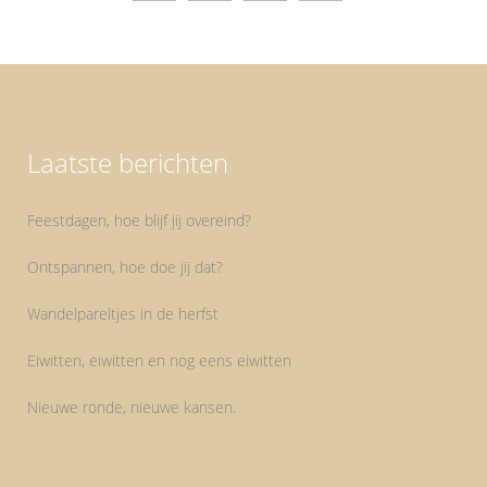
Laatste berichten
Feestdagen, hoe blijf jij overeind?
Ontspannen, hoe doe jij dat?
Wandelpareltjes in de herfst
Eiwitten, eiwitten en nog eens eiwitten
Nieuwe ronde, nieuwe kansen.