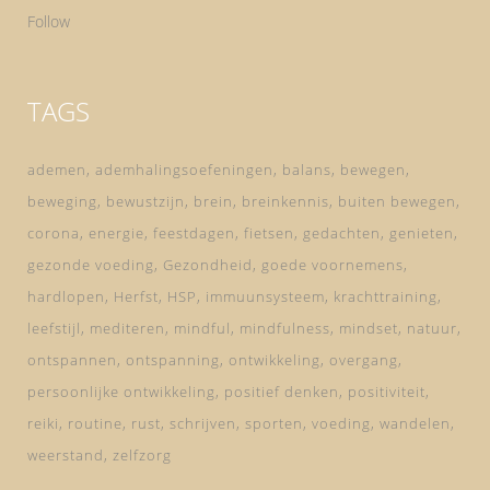
Follow
TAGS
ademen
ademhalingsoefeningen
balans
bewegen
beweging
bewustzijn
brein
breinkennis
buiten bewegen
corona
energie
feestdagen
fietsen
gedachten
genieten
gezonde voeding
Gezondheid
goede voornemens
hardlopen
Herfst
HSP
immuunsysteem
krachttraining
leefstijl
mediteren
mindful
mindfulness
mindset
natuur
ontspannen
ontspanning
ontwikkeling
overgang
persoonlijke ontwikkeling
positief denken
positiviteit
reiki
routine
rust
schrijven
sporten
voeding
wandelen
weerstand
zelfzorg