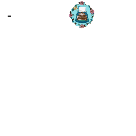
01
mrt