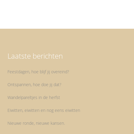
Laatste berichten
Feestdagen, hoe blijf jij overeind?
Ontspannen, hoe doe jij dat?
Wandelpareltjes in de herfst
Eiwitten, eiwitten en nog eens eiwitten
Nieuwe ronde, nieuwe kansen.