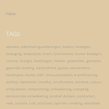
Follow
TAGS
ademen
ademhalingsoefeningen
balans
bewegen
beweging
bewustzijn
brein
breinkennis
buiten bewegen
corona
energie
feestdagen
fietsen
gedachten
genieten
gezonde voeding
Gezondheid
goede voornemens
hardlopen
Herfst
HSP
immuunsysteem
krachttraining
leefstijl
mediteren
mindful
mindfulness
mindset
natuur
ontspannen
ontspanning
ontwikkeling
overgang
persoonlijke ontwikkeling
positief denken
positiviteit
reiki
routine
rust
schrijven
sporten
voeding
wandelen