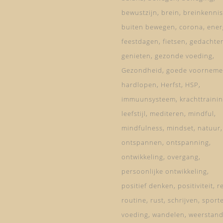
bewustzijn
brein
breinkennis
buiten bewegen
corona
ener
feestdagen
fietsen
gedachte
genieten
gezonde voeding
Gezondheid
goede voorneme
hardlopen
Herfst
HSP
immuunsysteem
krachttraini
leefstijl
mediteren
mindful
mindfulness
mindset
natuur
ontspannen
ontspanning
ontwikkeling
overgang
persoonlijke ontwikkeling
positief denken
positiviteit
re
routine
rust
schrijven
sport
voeding
wandelen
weerstan