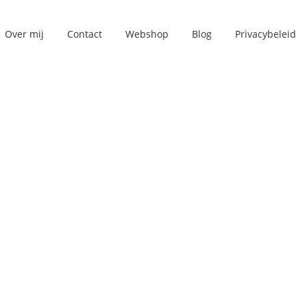
Over mij
Contact
Webshop
Blog
Privacybeleid
19
jun
Zomerhitte, daar gaan we weer!