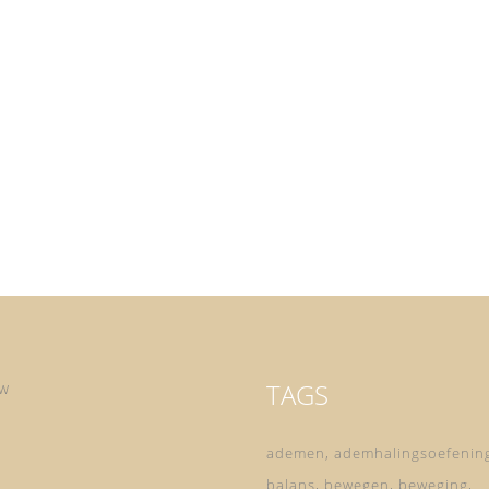
Zomerhitte Zomerhitte, deze week is het weer zover.
ke
Na weken zo niet maanden regen en fris en grijs weer
t
(zo voelt het althans) knallen we van een beetje warm,
,
meteen maar weer de zomerhitte in. En daar ben ik
e
niet zo van. Ik vind het heerlijk hoor, in...
TAGS
ow
ademen
ademhalingsoefenin
balans
bewegen
beweging