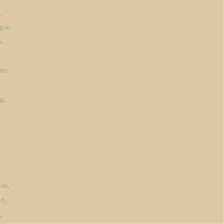
gie
n
ns
ng
iki
en
d