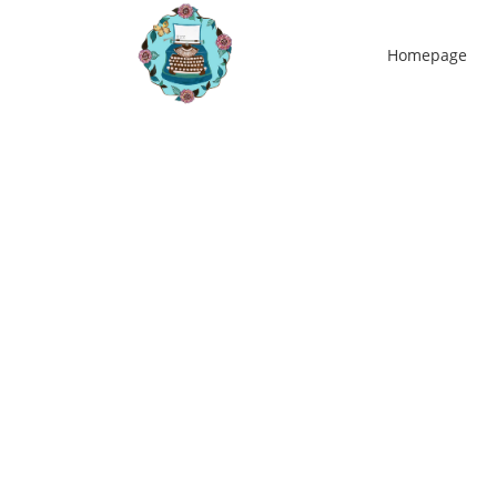
Homepage
11
dec
Decembermaand, wat een heerlijke
maand