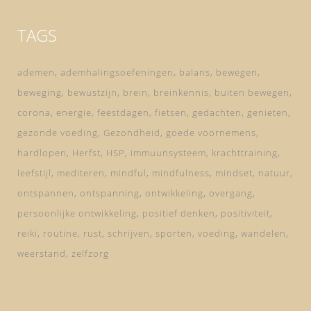
TAGS
ademen
ademhalingsoefeningen
balans
bewegen
beweging
bewustzijn
brein
breinkennis
buiten bewegen
corona
energie
feestdagen
fietsen
gedachten
genieten
gezonde voeding
Gezondheid
goede voornemens
hardlopen
Herfst
HSP
immuunsysteem
krachttraining
leefstijl
mediteren
mindful
mindfulness
mindset
natuur
ontspannen
ontspanning
ontwikkeling
overgang
persoonlijke ontwikkeling
positief denken
positiviteit
reiki
routine
rust
schrijven
sporten
voeding
wandelen
weerstand
zelfzorg