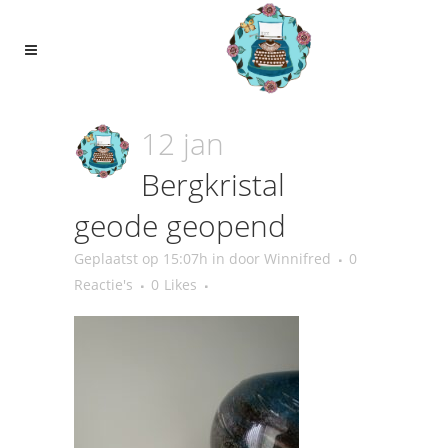
12 jan
Bergkristal
geode geopend
Geplaatst op 15:07h
in
door
Winnifred
0
Reactie's
0
Likes