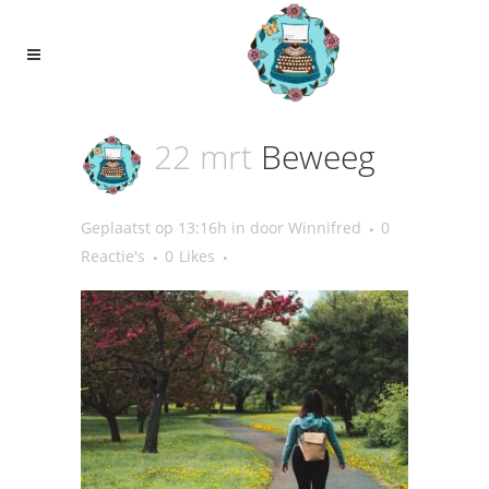
22 mrt
Beweeg
Geplaatst op 13:16h
in
door
Winnifred
0
Reactie's
0
Likes