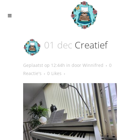
01 dec
Creatief
Geplaatst op 12:44h
in
door
Winnifred
0
Reactie's
0
Likes