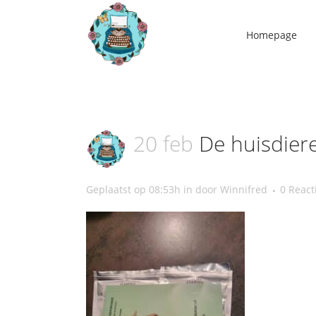
Homepage
20 feb
De huisdier
Geplaatst op 08:53h
in
door
Winnifred
0 React