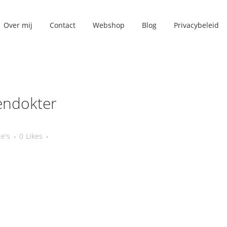
Over mij
Contact
Webshop
Blog
Privacybeleid
endokter
ie's
0
Likes