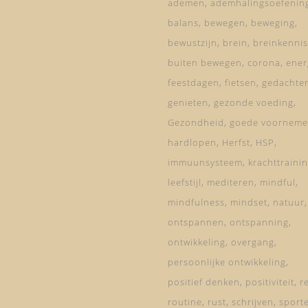
ademen
ademhalingsoefenin
balans
bewegen
beweging
bewustzijn
brein
breinkennis
buiten bewegen
corona
ener
feestdagen
fietsen
gedachte
genieten
gezonde voeding
Gezondheid
goede voorneme
hardlopen
Herfst
HSP
immuunsysteem
krachttraini
leefstijl
mediteren
mindful
mindfulness
mindset
natuur
ontspannen
ontspanning
ontwikkeling
overgang
persoonlijke ontwikkeling
positief denken
positiviteit
re
routine
rust
schrijven
sport