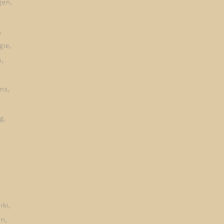
gen
gie
n
ns
ng
iki
en