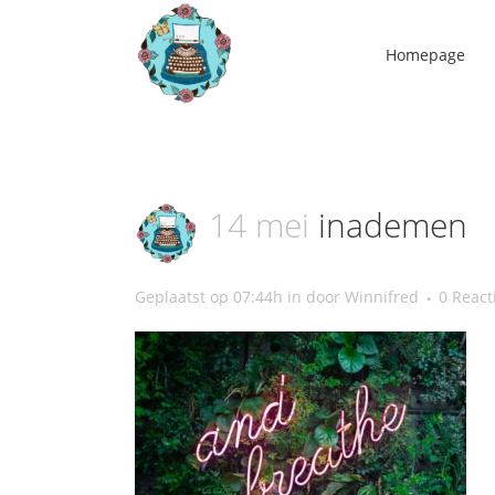
Homepage
14 mei
inademen
Geplaatst op 07:44h
in
door
Winnifred
0 React