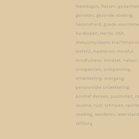
feestdagen
fietsen
gedachte
genieten
gezonde voeding
Gezondheid
goede voorneme
hardlopen
Herfst
HSP
immuunsysteem
krachttraini
leefstijl
mediteren
mindful
mindfulness
mindset
natuur
ontspannen
ontspanning
ontwikkeling
overgang
persoonlijke ontwikkeling
positief denken
positiviteit
re
routine
rust
schrijven
sport
voeding
wandelen
weerstan
zelfzorg