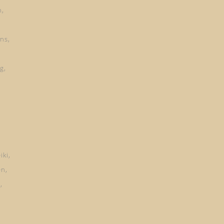
n
ns
ng
iki
en
d