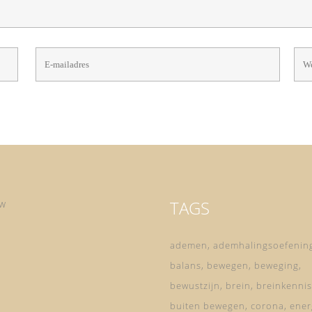
TAGS
ow
ademen
ademhalingsoefenin
balans
bewegen
beweging
bewustzijn
brein
breinkennis
buiten bewegen
corona
ener