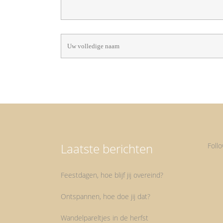
Laatste berichten
Foll
Feestdagen, hoe blijf jij overeind?
Ontspannen, hoe doe jij dat?
Wandelpareltjes in de herfst