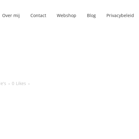
Over mij
Contact
Webshop
Blog
Privacybeleid
ie's
0
Likes