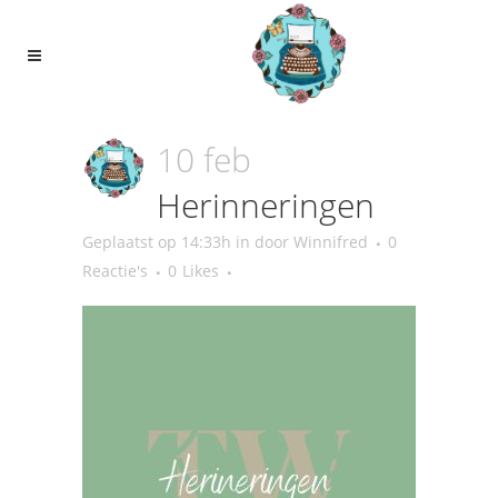
10 feb
Herinneringen
Geplaatst op 14:33h
in
door
Winnifred
0
Reactie's
0
Likes