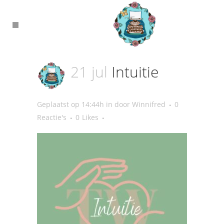
21 jul
Intuitie
Geplaatst op 14:44h
in
door
Winnifred
0
Reactie's
0
Likes