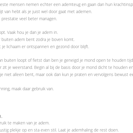
eeste mensen nemen echter een ademteug en gaan dan hun krachtinspa
ofijt van hebt als je juist wel door gaat met ademen.
e prestatie veel beter managen.
oopt. Vaak hou je dan je adem in.
er buiten adem bent zodra je boven komt.
 je lichaam er ontspannen en gezond door blijft.
an buiten loopt of fietst dan ben je geneigd je mond open te houden ti
r zit je weerstand. Begin al bij de basis door je mond dicht te houden 
 als je niet alleen bent, maar ook dan kun je praten en vervolgens bewus
nning, maak daar gebruik van.
.
bruik te maken van je adem.
rustig plekje op en sta even stil. Laat je ademhaling de rest doen.