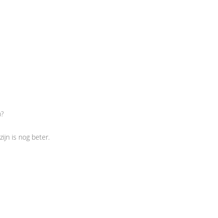
n?
jn is nog beter.