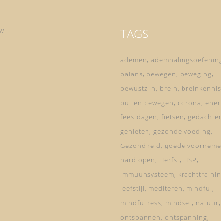
TAGS
ow
ademen
ademhalingsoefenin
balans
bewegen
beweging
bewustzijn
brein
breinkennis
buiten bewegen
corona
ener
feestdagen
fietsen
gedachte
genieten
gezonde voeding
Gezondheid
goede voorneme
hardlopen
Herfst
HSP
immuunsysteem
krachttraini
leefstijl
mediteren
mindful
mindfulness
mindset
natuur
ontspannen
ontspanning