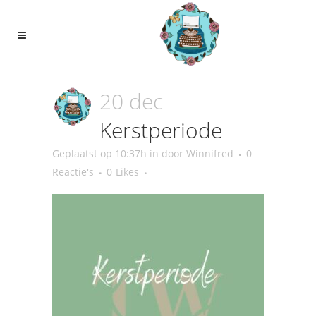
20 dec
Kerstperiode
Geplaatst op 10:37h
in
door
Winnifred
0
Reactie's
0
Likes