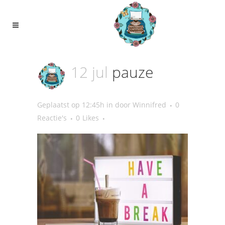
12 jul
pauze
Geplaatst op 12:45h
in
door
Winnifred
0
Reactie's
0
Likes