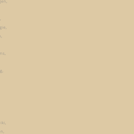
gen
gie
n
ns
ng
iki
en