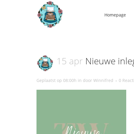
Homepage
15 apr
Nieuwe inle
Geplaatst op 08:00h
in
door
Winnifred
0 React