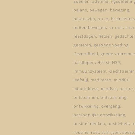
ademen
ademhalingsoefenin
balans
bewegen
beweging
bewustzijn
brein
breinkennis
buiten bewegen
corona
ener
feestdagen
fietsen
gedachte
genieten
gezonde voeding
Gezondheid
goede voorneme
hardlopen
Herfst
HSP
immuunsysteem
krachttraini
leefstijl
mediteren
mindful
mindfulness
mindset
natuur
ontspannen
ontspanning
ontwikkeling
overgang
persoonlijke ontwikkeling
positief denken
positiviteit
re
routine
rust
schrijven
sport