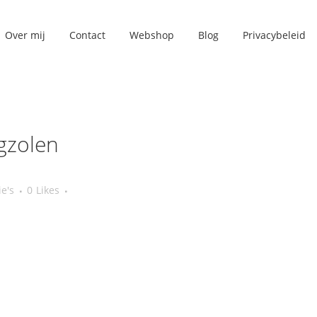
Over mij
Contact
Webshop
Blog
Privacybeleid
gzolen
ie's
0
Likes