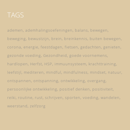
TAGS
ademen
ademhalingsoefeningen
balans
bewegen
beweging
bewustzijn
brein
breinkennis
buiten bewegen
corona
energie
feestdagen
fietsen
gedachten
genieten
gezonde voeding
Gezondheid
goede voornemens
hardlopen
Herfst
HSP
immuunsysteem
krachttraining
leefstijl
mediteren
mindful
mindfulness
mindset
natuur
ontspannen
ontspanning
ontwikkeling
overgang
persoonlijke ontwikkeling
positief denken
positiviteit
reiki
routine
rust
schrijven
sporten
voeding
wandelen
weerstand
zelfzorg