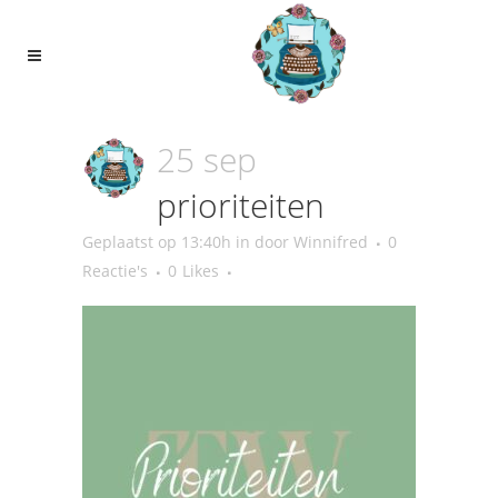
25 sep
prioriteiten
Geplaatst op 13:40h
in
door
Winnifred
0
Reactie's
0
Likes